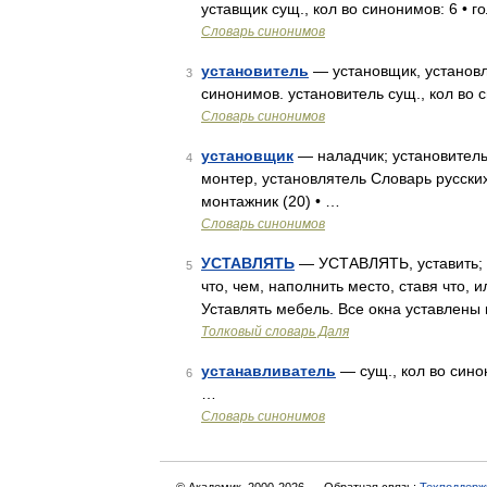
уставщик сущ., кол во синонимов: 6 • г
Словарь синонимов
установитель
— установщик, установл
3
синонимов. установитель сущ., кол во с
Словарь синонимов
установщик
— наладчик; установитель
4
монтер, установлятель Словарь русских
монтажник (20) • …
Словарь синонимов
УСТАВЛЯТЬ
— УСТАВЛЯТЬ, уставить; ус
5
что, чем, наполнить место, ставя что, 
Уставлять мебель. Все окна уставлены
Толковый словарь Даля
устанавливатель
— сущ., кол во синон
6
…
Словарь синонимов