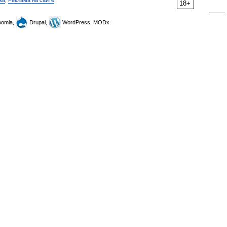
ка
,
Реклама на сайте
18+
omla,
Drupal,
WordPress, MODx.