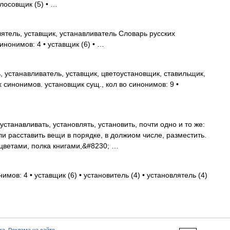
олосовщик (5) • …
ятель, уставщик, устанавливатель Словарь русских
инонимов: 4 • уставщик (6) • …
, устанавливатель, уставщик, цветоустановщик, ставильщик,
 синонимов. установщик сущ., кол во синонимов: 9 •
танавливать, установлять, установить, почти одно и то же:
или расставить вещи в порядке, в должиом числе, разместить.
 цветами, полка книгами,&#8230; …
имов: 4 • уставщик (6) • установитель (4) • установлятель (4)