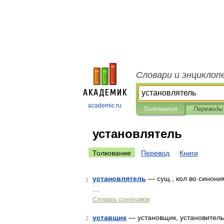
Словари и энциклоп
academic.ru
Толкования
Переводы
установлятель
Толкование
Перевод
Книги
установлятель
— сущ., кол во синонимо
1
…
Словарь синонимов
уставщик
— установщик, установитель,
2