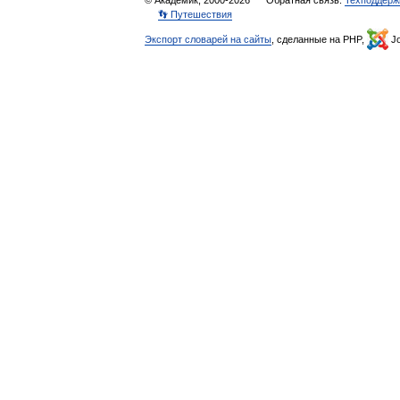
© Академик, 2000-2026
Обратная связь:
Техподдерж
👣 Путешествия
Экспорт словарей на сайты
, сделанные на PHP,
Jo